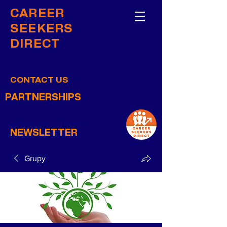
CAREER
SEEKERS
DIRECT
CONTACT US
PARTNERSHIPS
NEWSLETTER
Grupy